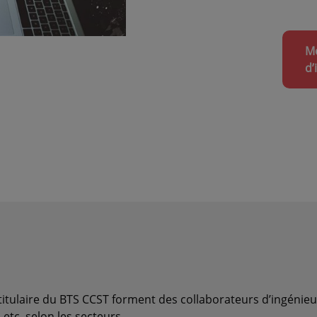
Mo
d’
 titulaire du BTS CCST forment des collaborateurs d’ingéni
 etc. selon les secteurs.