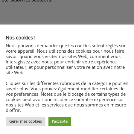
ses et à leur environnement économique, juridique et tech
Nos cookies !
pres aux métiers des services et de la relation client
vironnements numériques et digitalisés
Nous pouvons demander que les cookies soient réglés sur
votre appareil. Nous utilisons des cookies pour nous faire
iques en relation avec les besoins des clients
savoir quand vous visitez nos sites Web, comment vous
e cadre d’une démarche de projet
interagissez avec nous, pour enrichir votre expérience
d’autonomie
utilisateur, et pour personnaliser votre relation avec notre
site Web.
Cliquez sur les différentes rubriques de la catégorie pour en
savoir plus. Vous pouvez également modifier certaines de
vos préférences. Notez que le blocage de certains types de
cookies peut avoir une incidence sur votre expérience sur
nos sites Web et les services que nous sommes en mesure
d'offrir.
Gérer mes cookies
J'accepte