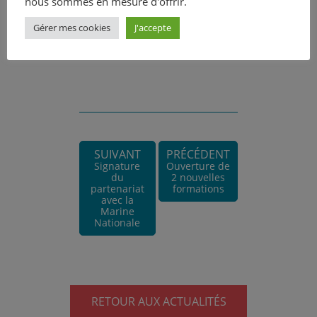
nous sommes en mesure d'offrir.
Gérer mes cookies
J'accepte
SUIVANT
PRÉCÉDENT
Signature
Ouverture de
du
2 nouvelles
partenariat
formations
avec la
Marine
Nationale
RETOUR AUX ACTUALITÉS