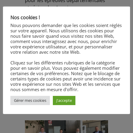
pour les épreuves départementales
et régionales. La mise en
confinement a mis un arrêt à l’élan
Nos cookies !
d’Emilien. Suite à la réouverture des
Nous pouvons demander que les cookies soient réglés
lycées professionnels, Emilien a pu
sur votre appareil. Nous utilisons des cookies pour
terminer son ensemble et être
nous faire savoir quand vous visitez nos sites Web,
comment vous interagissez avec nous, pour enrichir
présenté au jury de l’épreuve
votre expérience utilisateur, et pour personnaliser
départementale. Il a décroché la
votre relation avec notre site Web.
médaille d’or !!! Depuis sa
Cliquez sur les différentes rubriques de la catégorie
participation au concours en 2016,
pour en savoir plus. Vous pouvez également modifier
les élèves de la section Technicien
certaines de vos préférences. Notez que le blocage de
d’Usinage ont toujours obtenu la
certains types de cookies peut avoir une incidence sur
votre expérience sur nos sites Web et les services que
médaille d’or au niveau national.
nous sommes en mesure d'offrir.
Nous souhaitons donc, la même
réussite que ces prédécesseurs, à
Gérer mes cookies
J'accepte
Emilien !