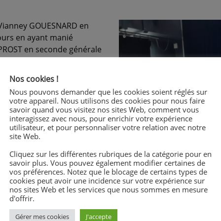
ar Vianney GOUESNARD en
cours en ayant manié
 PROST en seconde générale
nérale, il revient avec un
Nos cookies !
le seul à s’être présenté
Nous pouvons demander que les cookies soient réglés sur
votre appareil. Nous utilisons des cookies pour nous faire
savoir quand vous visitez nos sites Web, comment vous
interagissez avec nous, pour enrichir votre expérience
t merci aux professeurs du
utilisateur, et pour personnaliser votre relation avec notre
 les ont aidés à se
site Web.
Cliquez sur les différentes rubriques de la catégorie pour en
savoir plus. Vous pouvez également modifier certaines de
vos préférences. Notez que le blocage de certains types de
cookies peut avoir une incidence sur votre expérience sur
nos sites Web et les services que nous sommes en mesure
d'offrir.
Gérer mes cookies
J'accepte