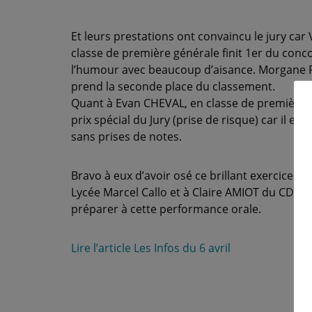
Et leurs prestations ont convaincu le jury c
classe de première générale finit 1er du con
l’humour avec beaucoup d’aisance. Morgane
prend la seconde place du classement.
Quant à Evan CHEVAL, en classe de première gé
prix spécial du Jury (prise de risque) car il est 
sans prises de notes.
Bravo à eux d’avoir osé ce brillant exercice e
Lycée Marcel Callo et à Claire AMIOT du CDI qui
préparer à cette performance orale.
Lire l’article Les Infos du 6 avril