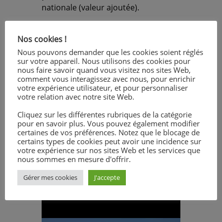
nationale (valeur ajoutée).
PDF du Rectorat sur le classement
Nos cookies !
du lycée professionnel :
classement
Nous pouvons demander que les cookies soient réglés
lycées_professionnelle_2018
sur votre appareil. Nous utilisons des cookies pour
nous faire savoir quand vous visitez nos sites Web,
PDF du Rectorat sur le classement
comment vous interagissez avec nous, pour enrichir
du lycée Général Technologique :
votre expérience utilisateur, et pour personnaliser
classement lycée
votre relation avec notre site Web.
generale_et_technologique_18
Cliquez sur les différentes rubriques de la catégorie
pour en savoir plus. Vous pouvez également modifier
certaines de vos préférences. Notez que le blocage de
certains types de cookies peut avoir une incidence sur
votre expérience sur nos sites Web et les services que
Lecteur
nous sommes en mesure d'offrir.
Interview de TV RENNES sur le
vidéo
classement des lycées :
Gérer mes cookies
J'accepte