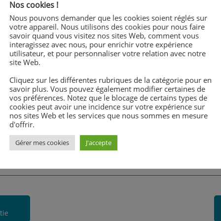
) ont été reçus mercredi 27 février à la
Nos cookies !
plôme et leur médaille d’or. «
Nous pouvons demander que les cookies soient réglés sur
AF
votre appareil. Nous utilisons des cookies pour nous faire
savoir quand vous visitez nos sites Web, comment vous
interagissez avec nous, pour enrichir votre expérience
utilisateur, et pour personnaliser votre relation avec notre
site Web.
Cliquez sur les différentes rubriques de la catégorie pour en
savoir plus. Vous pouvez également modifier certaines de
vos préférences. Notez que le blocage de certains types de
cookies peut avoir une incidence sur votre expérience sur
nos sites Web et les services que nous sommes en mesure
d'offrir.
Gérer mes cookies
J'accepte
tie