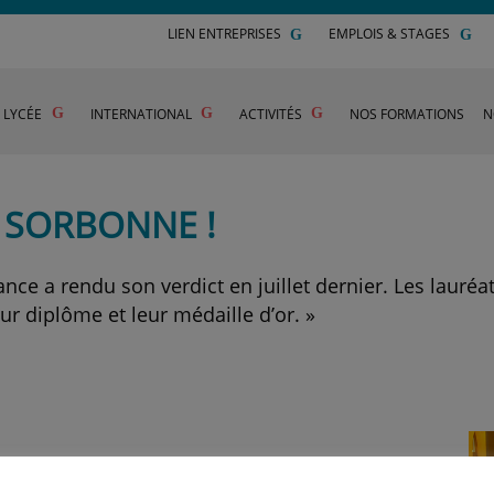
LIEN ENTREPRISES
EMPLOIS & STAGES
U LYCÉE
INTERNATIONAL
ACTIVITÉS
NOS FORMATIONS
N
A SORBONNE !
ce a rendu son verdict en juillet dernier. Les lauréat
ur diplôme et leur médaille d’or. »
re de deux de ses élèves : Florian GUYOT (en