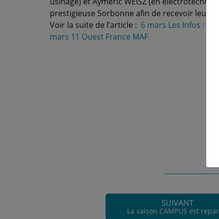
usinage) et Aymeric WEISZ (en électrotechnique
prestigieuse Sorbonne afin de recevoir leur di
Voir la suite de l’article :
6 mars Les Infos : M
mars 11 Ouest France MAF
SUIVANT
La saison CAMPUS est repar